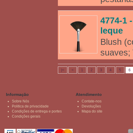
4774-1 
leque
Blush (c
suaves; 
|<
<
1
2
3
4
5
6
Informação
Atendimento
Sobre Nós
Contate-nos
Politica de privacidade
Devoluções
Condições de entrega e portes
Mapa do site
Condições gerais