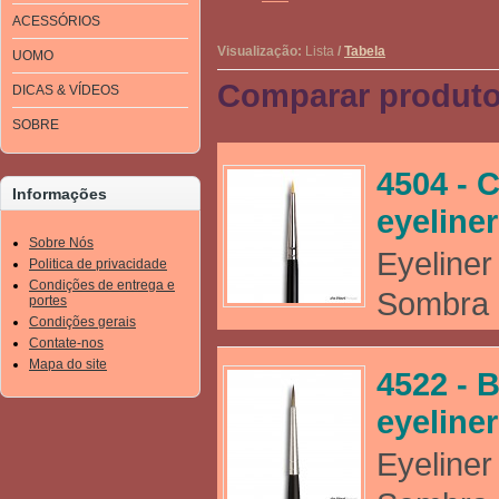
ACESSÓRIOS
Visualização:
Lista
/
Tabela
UOMO
Comparar produto
DICAS & VÍDEOS
SOBRE
4504 - C
Informações
eyeliner
Sobre Nós
Eyeliner
Politica de privacidade
Condições de entrega e
Sombra (
portes
Condições gerais
Contate-nos
Mapa do site
4522 - B
eyeliner
Eyeliner