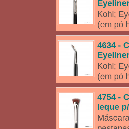
Eyeline
Kohl; Ey
(em pó h
4634 - C
Eyeline
Kohl; Ey
(em pó h
4754 - 
leque p
Máscara
pestanas