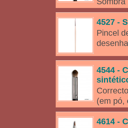
Sombra (
4527 - S
Pincel d
desenhar
4544 - 
sintétic
Correct
(em pó, 
4614 - C