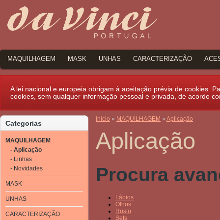
MAQUILHAGEM
MASK
UNHAS
CARACTERIZAÇÃO
ACE
A lei nacional e europeia obrigam à aceitação prévia de cookies. Par
cookies, sem qualquer informação pessoal e privada, de acordo c
Início
»
MAQUILHAGEM
»
Aplicação
Categorias
Aplicação
MAQUILHAGEM
- Aplicação
- Linhas
Procura ava
- Novidades
MASK
Lábios
UNHAS
Olhos
Rosto
CARACTERIZAÇÃO
Sets