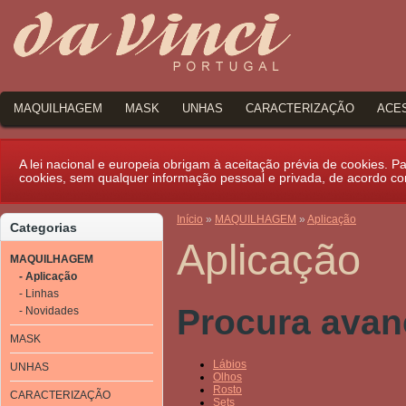
MAQUILHAGEM
MASK
UNHAS
CARACTERIZAÇÃO
ACE
A lei nacional e europeia obrigam à aceitação prévia de cookies. Par
cookies, sem qualquer informação pessoal e privada, de acordo c
Início
»
MAQUILHAGEM
»
Aplicação
Categorias
Aplicação
MAQUILHAGEM
- Aplicação
- Linhas
Procura ava
- Novidades
MASK
Lábios
UNHAS
Olhos
Rosto
CARACTERIZAÇÃO
Sets