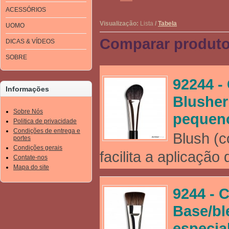
ACESSÓRIOS
Visualização:
Lista
/
Tabela
UOMO
Comparar produto
DICAS & VÍDEOS
SOBRE
92244 -
Informações
Blusher
Sobre Nós
pequen
Politica de privacidade
Condições de entrega e
Blush (c
portes
Condições gerais
facilita a aplicação 
Contate-nos
Mapa do site
9244 - C
Base/bl
especia