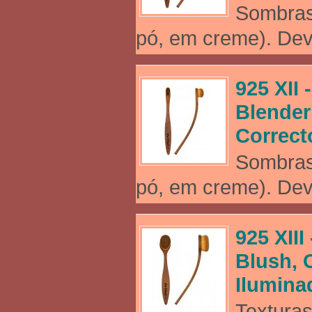
Sombras
pó, em creme). Dev
925 XII
Blender
Correct
Sombras
pó, em creme). Dev
925 XII
Blush, 
Ilumina
Texturas