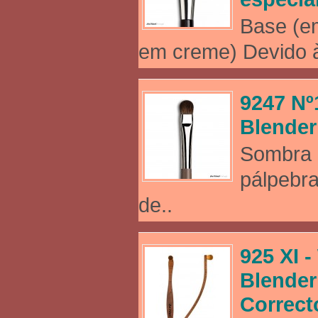
Base (e
em creme) Devido à
9247 Nº
Blende
Sombra 
pálpebra
de..
925 XI 
Blender
Correct