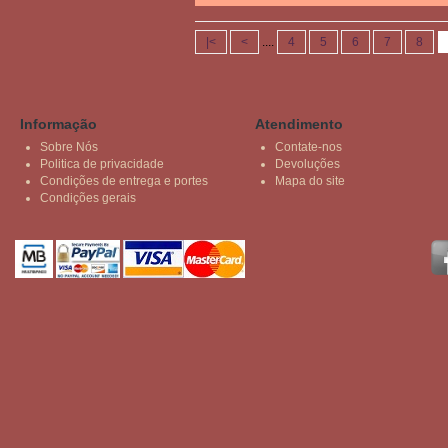
|<
<
....
4
5
6
7
8
Informação
Atendimento
Sobre Nós
Contate-nos
Politica de privacidade
Devoluções
Condições de entrega e portes
Mapa do site
Condições gerais