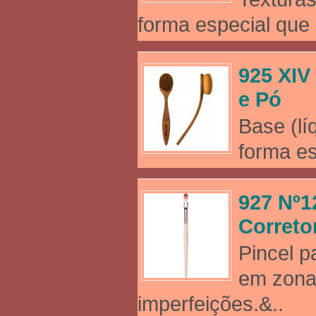
forma especial que
925 XIV
e Pó
Base (lí
forma es
927 Nº12
Correto
Pincel p
em zona
imperfeições.&..