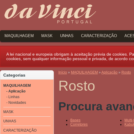
MAQUILHAGEM
MASK
UNHAS
CARACTERIZAÇÃO
ACE
A lei nacional e europeia obrigam à aceitação prévia de cookies. Par
cookies, sem qualquer informação pessoal e privada, de acordo c
Início
»
MAQUILHAGEM
»
Aplicação
»
Rosto
Categorias
Rosto
MAQUILHAGEM
- Aplicação
- Linhas
Procura ava
- Novidades
MASK
Bases
Multi
UNHAS
Corretores
Kabuk
CARACTERIZAÇÃO