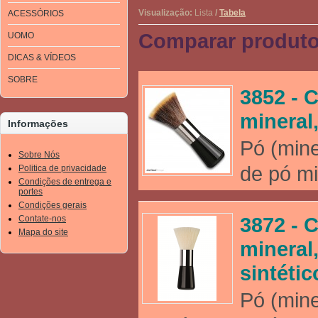
Visualização:
Lista
/
Tabela
ACESSÓRIOS
Comparar produto
UOMO
DICAS & VÍDEOS
SOBRE
3852 - 
mineral,
Informações
Pó (mine
Sobre Nós
de pó mi
Politica de privacidade
Condições de entrega e
portes
Condições gerais
3872 - 
Contate-nos
Mapa do site
mineral
sintétic
Pó (mine