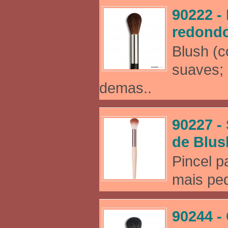
90222 -
redond
Blush (c
suaves; 
demas..
90227 - 
de Blus
Pincel p
mais peq
90244 -