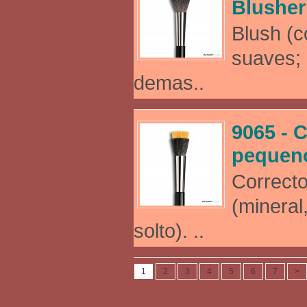
Blusher
Blush (c
suaves; 
demas..
9065 - 
pequen
Correcto
(mineral
solto). ..
1
2
3
4
5
6
7
>