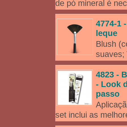
de pó mineral é nec
4774-1 
leque
Blush (c
suaves; 
4823 - 
- Look d
passo
Aplicaçã
set inclui as melho