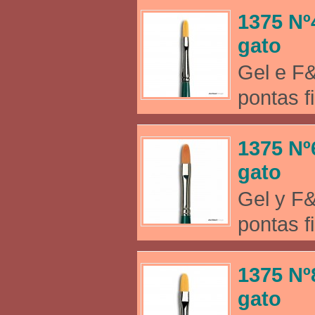
1375 Nº
gato
Gel e F&
pontas f
1375 Nº
gato
Gel y F&
pontas f
1375 Nº
gato