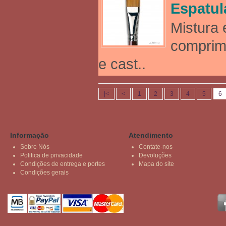
Espatul
Mistura 
comprim
e cast..
|<
<
1
2
3
4
5
6
Informação
Atendimento
Sobre Nós
Contate-nos
Politica de privacidade
Devoluções
Condições de entrega e portes
Mapa do site
Condições gerais