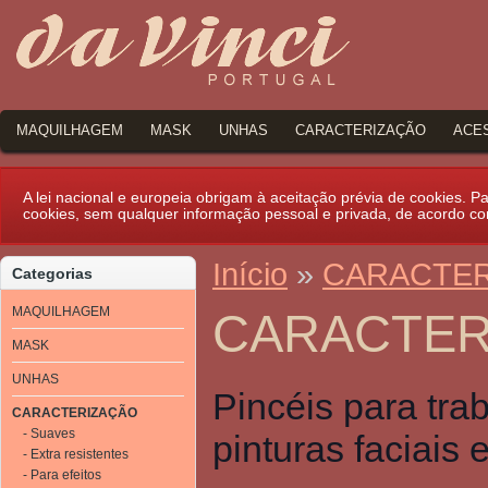
MAQUILHAGEM
MASK
UNHAS
CARACTERIZAÇÃO
ACE
A lei nacional e europeia obrigam à aceitação prévia de cookies. Par
cookies, sem qualquer informação pessoal e privada, de acordo c
Início
»
CARACTE
Categorias
MAQUILHAGEM
CARACTER
MASK
UNHAS
Pincéis para trab
CARACTERIZAÇÃO
- Suaves
pinturas faciais 
- Extra resistentes
- Para efeitos