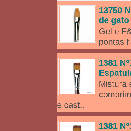
13750 N
de gato
Gel e F&
pontas f
1381 Nº
Espatul
Mistura 
comprim
e cast..
1381 Nº