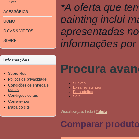
- Sets
*A oferta que te
ACESSÓRIOS
painting inclui 
UOMO
apresentadas no 
DICAS & VÍDEOS
informações por 
SOBRE
Informações
Procura ava
Sobre Nós
Politica de privacidade
Suaves
Condições de entrega e
Extra resistentes
portes
Para efeitos
Condições gerais
Sets
Contate-nos
Mapa do site
Visualização:
Lista
/
Tabela
Comparar produto