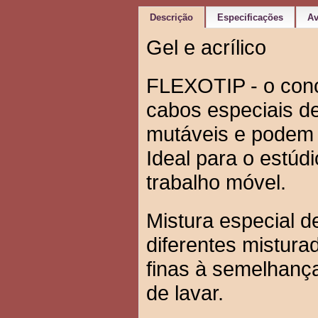
Descrição
Especificações
Av
Gel e acrílico
FLEXOTIP - o conce
cabos especiais d
mutáveis ​e podem
Ideal para o estú
trabalho móvel.
Mistura especial d
diferentes mistur
finas à semelhança
de lavar.