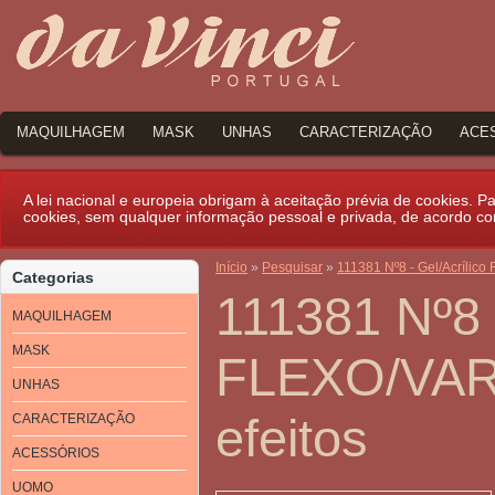
MAQUILHAGEM
MASK
UNHAS
CARACTERIZAÇÃO
ACE
A lei nacional e europeia obrigam à aceitação prévia de cookies. Par
cookies, sem qualquer informação pessoal e privada, de acordo c
Início
»
Pesquisar
»
111381 Nº8 - Gel/Acrílico
Categorias
111381 Nº8 -
MAQUILHAGEM
MASK
FLEXO/VARI
UNHAS
efeitos
CARACTERIZAÇÃO
ACESSÓRIOS
UOMO