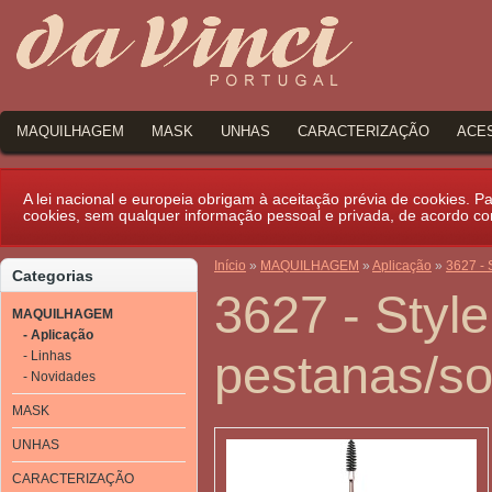
MAQUILHAGEM
MASK
UNHAS
CARACTERIZAÇÃO
ACE
A lei nacional e europeia obrigam à aceitação prévia de cookies. Par
cookies, sem qualquer informação pessoal e privada, de acordo c
Início
»
MAQUILHAGEM
»
Aplicação
»
3627 - 
Categorias
3627 - Styl
MAQUILHAGEM
- Aplicação
pestanas/s
- Linhas
- Novidades
MASK
UNHAS
CARACTERIZAÇÃO