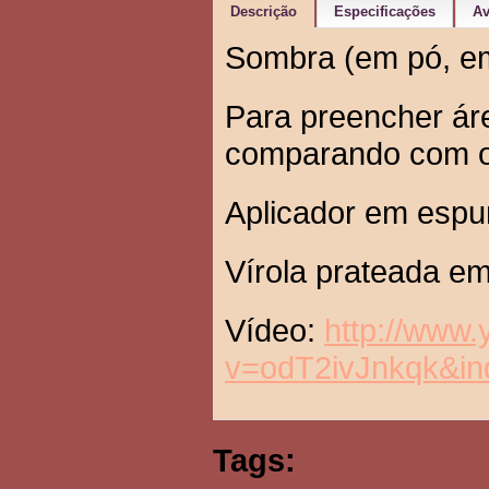
Descrição
Especificações
Av
Sombra (em pó, e
Para preencher ár
comparando com o 
Aplicador em espu
Vírola prateada em
Vídeo:
http://www
v=odT2ivJnkqk&
Tags: