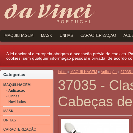
MAQUILHAGEM
MASK
UNHAS
CARACTERIZAÇÃO
ACE
A lei nacional e europeia obrigam à aceitação prévia de cookies. Par
cookies, sem qualquer informação pessoal e privada, de acordo c
Início
»
MAQUILHAGEM
»
Aplicação
»
37035 -
Categorias
37035 - Clas
MAQUILHAGEM
- Aplicação
Cabeças des
- Linhas
- Novidades
MASK
UNHAS
CARACTERIZAÇÃO