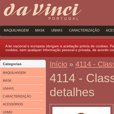
MAQUILHAGEM
MASK
UNHAS
CARACTERIZAÇÃO
ACE
A lei nacional e europeia obrigam à aceitação prévia de cookies. Par
cookies, sem qualquer informação pessoal e privada, de acordo c
Início
»
4114 - Clas
Categorias
MAQUILHAGEM
4114 - Class
MASK
detalhes
UNHAS
CARACTERIZAÇÃO
ACESSÓRIOS
UOMO