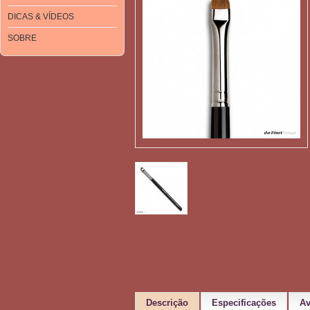
DICAS & VÍDEOS
SOBRE
Descrição
Especificações
Av