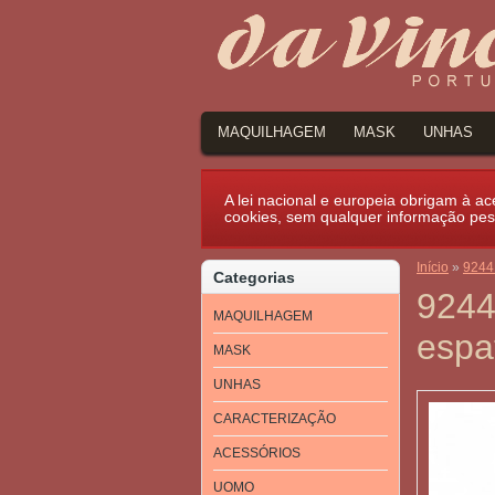
MAQUILHAGEM
MASK
UNHAS
A lei nacional e europeia obrigam à ace
cookies, sem qualquer informação pes
Início
»
9244 
Categorias
9244 
MAQUILHAGEM
espa
MASK
UNHAS
CARACTERIZAÇÃO
ACESSÓRIOS
UOMO