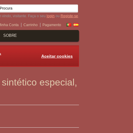
 vindo, visitante. Faça o seu
login
ou
Registe-se
.
inha Conta
Carrinho
Pagamento
SOBRE
a
Aceitar cookies
sintético especial,