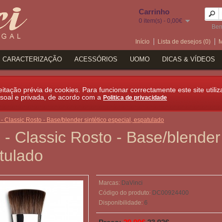
Carrinho
0 item(s) - 0,00€
Bem
Início
Lista de desejos (0)
M
CARACTERIZAÇÃO
ACESSÓRIOS
UOMO
DICAS & VÍDEOS
itação prévia de cookies. Para funcionar correctamente este site utiliz
soal e privada, de acordo com a
Politica de privacidade
- Classic Rosto - Base/blender sintético especial, espatulado
- Classic Rosto - Base/blender 
tulado
Marcas:
DaVinci
Código do produto:
DC00924400
Disponibilidade:
6