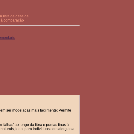
a lista de desejos
r à comparação
omentário
dem ser modeladas mais facilmente; Permite
'falhas' ao longo da fibra e pontas finas à
naturais; ideal para indivíduos com alergias a