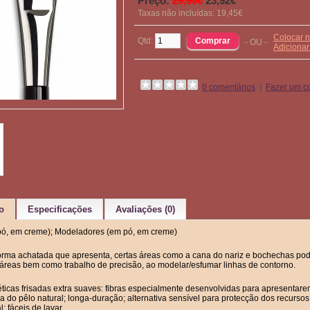
Preço:
29,90€
23,92€
Taxas não incluídas: 19,45€
Colocar n
Qtd:
- OU -
Adiciona
0 comentários
|
Fazer um c
o
Especificações
Avaliações (0)
ó, em creme); Modeladores (em pó, em creme)
orma achatada que apresenta, certas áreas como a cana do nariz e bochechas po
áreas bem como trabalho de precisão, ao modelar/esfumar linhas de contorno.
éticas frisadas extra suaves: fibras especialmente desenvolvidas para apresentarem 
 do pêlo natural; longa-duração; alternativa sensível para protecção dos recursos 
l; fáceis de lavar.