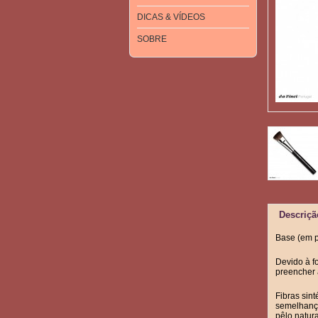
DICAS & VÍDEOS
SOBRE
Descriçã
Base (em p
Devido à f
preencher 
Fibras sint
semelhança
pêlo natura