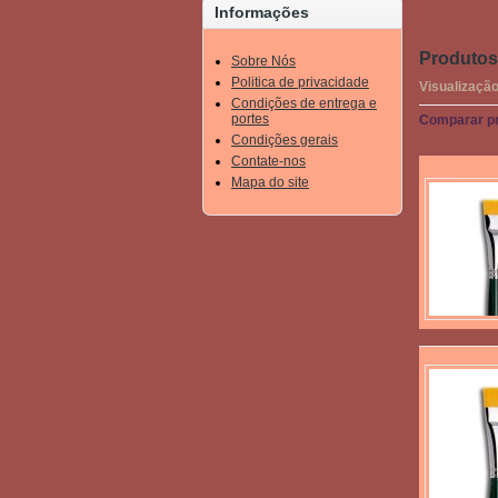
Informações
Produtos 
Sobre Nós
Politica de privacidade
Visualização
Condições de entrega e
portes
Comparar pr
Condições gerais
Contate-nos
Mapa do site