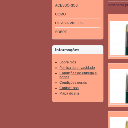
Comparar pr
ACESSÓRIOS
UOMO
DICAS & VÍDEOS
SOBRE
Informações
Sobre Nós
Politica de privacidade
Condições de entrega e
portes
Condições gerais
Contate-nos
Mapa do site