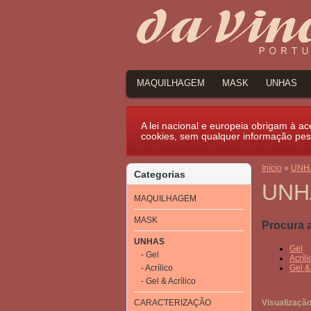
MAQUILHAGEM
MASK
UNHAS
A lei nacional e europeia obrigam à ace
cookies, sem qualquer informação pes
Início
»
UNH
Categorias
UNH
MAQUILHAGEM
MASK
Procura 
UNHAS
Gel
- Gel
Acríli
- Acrílico
Gel & 
- Gel & Acrílico
CARACTERIZAÇÃO
Visualização