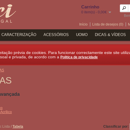
Carrinho
0 item(s) - 0,00€
Bem
Início
Lista de desejos (0)
M
CARACTERIZAÇÃO
ACESSÓRIOS
UOMO
DICAS & VÍDEOS
itação prévia de cookies. Para funcionar correctamente este site utiliz
soal e privada, de acordo com a
Politica de privacidade
AS
AS
avançada
co
Acrílico
:
Lista
/
Tabela
Classificar por: