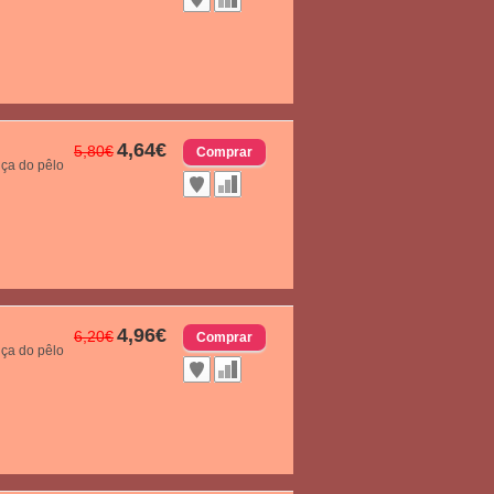
4,64€
5,80€
nça do pêlo
4,96€
6,20€
nça do pêlo