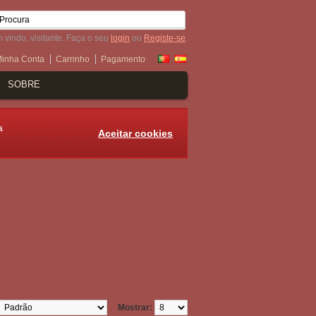
 vindo, visitante. Faça o seu
login
ou
Registe-se
.
inha Conta
Carrinho
Pagamento
SOBRE
a
Aceitar cookies
Mostrar: