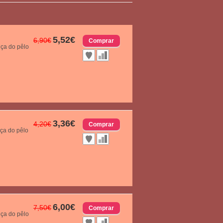
5,52€
6,90€
nça do pêlo
3,36€
4,20€
nça do pêlo
6,00€
7,50€
nça do pêlo