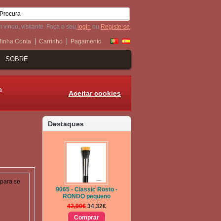
 vindo, visitante. Faça o seu
login
ou
Registe-se
.
inha Conta
Carrinho
Pagamento
SOBRE
a
Aceitar cookies
Destaques
 para se
9065 - Classic Rosto -
RONDO pequeno
42,90€
34,32€