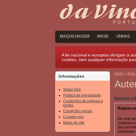
MAQUILHAGEM
MASK
UNHAS
A lei nacional e europeia obrigam à ace
cookies, sem qualquer informação pes
Início
»
Área 
Informações
Aute
Sobre Nós
Politica de privacidade
Novos cl
Condições de entrega e
portes
Registe-s
Condições gerais
Contate-nos
Ao criar u
Mapa do site
compras c
das encome
realizadas.