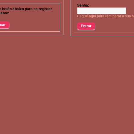
Senha:
o botão abaixo para se registar
ente:
Clique aqui para recuperar a sua 
nuar