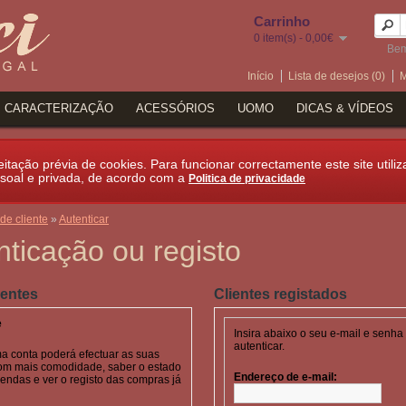
Carrinho
0 item(s) - 0,00€
Bem
Início
Lista de desejos (0)
M
CARACTERIZAÇÃO
ACESSÓRIOS
UOMO
DICAS & VÍDEOS
itação prévia de cookies. Para funcionar correctamente este site utiliz
soal e privada, de acordo com a
Politica de privacidade
de cliente
»
Autenticar
nticação ou registo
ientes
Clientes registados
e
Insira abaixo o seu e-mail e senha
autenticar.
ma conta poderá efectuar as suas
om mais comodidade, saber o estado
Endereço de e-mail:
ndas e ver o registo das compras já