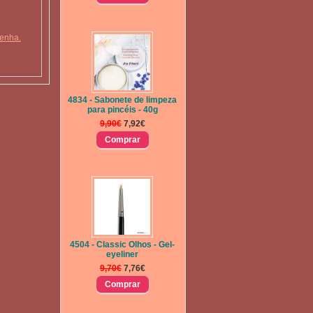
senha.
4834 - Sabonete de limpeza
para pincéis - 40g
9,90€
7,92€
4504 - Classic Olhos - Gel-
eyeliner
9,70€
7,76€