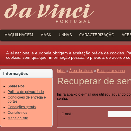
MAQUILHAGEM
MASK
UNHAS
CARACTERIZAÇÃO
ACE
A lei nacional e europeia obrigam à aceitação prévia de cookies. Par
cookies, sem qualquer informação pessoal e privada, de acordo c
Início
»
Área de cliente
»
Recuperar senha
Informações
Recuperar de se
Sobre Nós
Politica de privacidade
Insira abaixo o e-mail que utilizou aquando d
Condições de entrega e
senha.
portes
Condições gerais
Contate-nos
E-mail:
Mapa do site