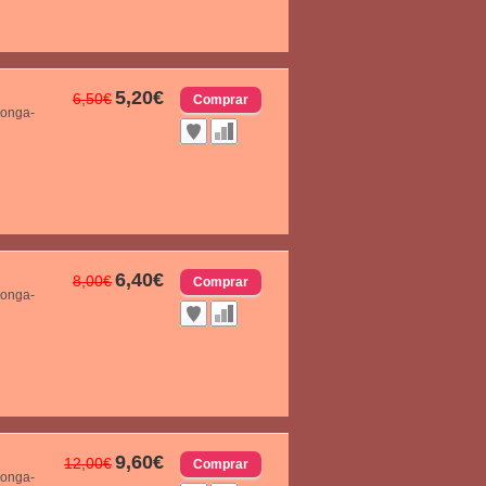
5,20€
6,50€
longa-
6,40€
8,00€
longa-
9,60€
12,00€
longa-