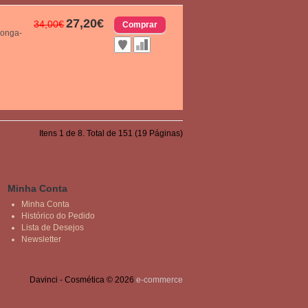
27,20€
34,00€
longa-
Itens 1 de 8. Total de 151 (19 Páginas)
Minha Conta
Minha Conta
Histórico do Pedido
Lista de Desejos
Newsletter
Davinci - Cosmética © 2026
e-commerce