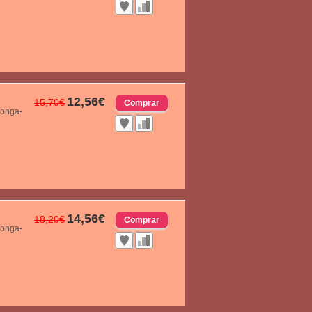
12,56€
15,70€
longa-
14,56€
18,20€
longa-