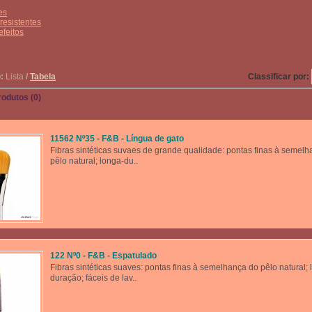
es
 resistentes
efeitos
:
Lista
/
Tabela
Classificar por:
odutos (0)
11562 Nº35 - F&B - Língua de gato
Fibras sintéticas suvaes de grande qualidade: pontas finas à semel
pêlo natural; longa-du..
122 Nº0 - F&B - Espatulado
Fibras sintéticas suaves: pontas finas à semelhança do pêlo natural; 
duração; fáceis de lav..