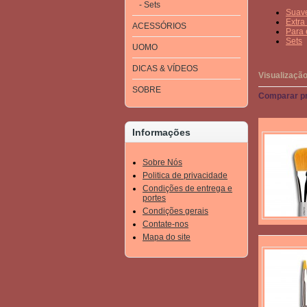
- Sets
Suav
Extra
ACESSÓRIOS
Para 
Sets
UOMO
DICAS & VÍDEOS
Visualização
SOBRE
Comparar pr
Informações
Sobre Nós
Politica de privacidade
Condições de entrega e
portes
Condições gerais
Contate-nos
Mapa do site