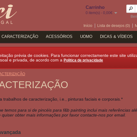
Carrinho
0 item(s) - 0,00€
Bem
Início
Lista de desejos (0)
M
CARACTERIZAÇÃO
ACESSÓRIOS
UOMO
DICAS & VÍDEOS
itação prévia de cookies. Para funcionar correctamente este site utiliz
soal e privada, de acordo com a
Politica de privacidade
ACTERIZAÇÃO
ACTERIZAÇÃO
a trabalhos de caracterização, i.e., pinturas faciais e corporais.*
ue temos para si de pincéis para f&b painting inclui mais referências
 quiser obter mais informações por favor contacte-nos por email.
avançada