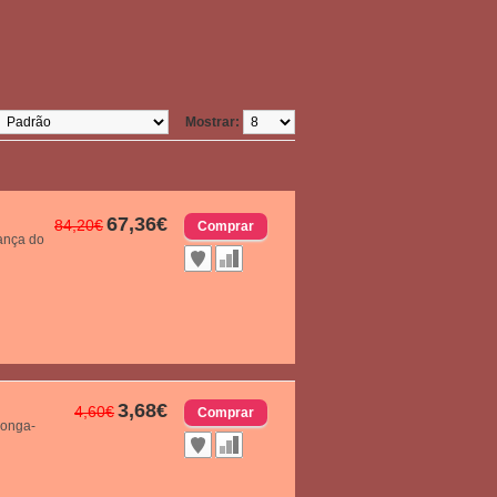
Mostrar:
67,36€
84,20€
hança do
3,68€
4,60€
longa-