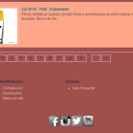
122 Nº18 - F&B - Espatulado
Fibras sintéticas suaves: pontas finas à semelhança do pêlo natural; 
duração; fáceis de lav..
3
4
5
6
7
8
9
10
11
....
>
>|
tendimento
Extras
Contate-nos
Vale Presente
Devoluções
Mapa do site