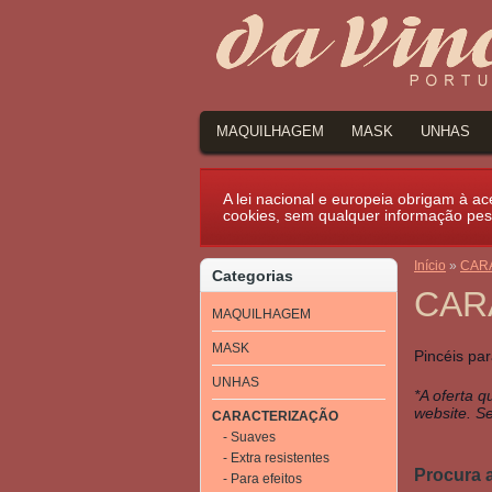
MAQUILHAGEM
MASK
UNHAS
A lei nacional e europeia obrigam à ace
cookies, sem qualquer informação pes
Início
»
CAR
Categorias
CAR
MAQUILHAGEM
MASK
Pincéis par
UNHAS
*A oferta q
website. Se
CARACTERIZAÇÃO
- Suaves
- Extra resistentes
Procura 
- Para efeitos