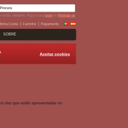
 vindo, visitante. Faça o seu
login
ou
Registe-se
.
inha Conta
Carrinho
Pagamento
SOBRE
a
Aceitar cookies
 além das que estão apresentadas no