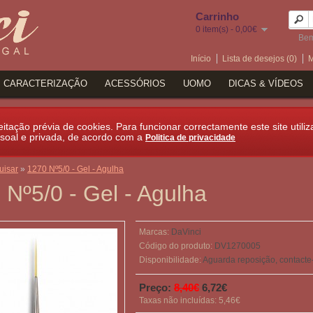
Carrinho
0 item(s) - 0,00€
Bem
Início
Lista de desejos (0)
M
CARACTERIZAÇÃO
ACESSÓRIOS
UOMO
DICAS & VÍDEOS
itação prévia de cookies. Para funcionar correctamente este site utiliz
soal e privada, de acordo com a
Politica de privacidade
uisar
»
1270 Nº5/0 - Gel - Agulha
 Nº5/0 - Gel - Agulha
Marcas:
DaVinci
Código do produto:
DV1270005
Disponibilidade:
Aguarda reposição, contacte
Preço:
8,40€
6,72€
Taxas não incluídas: 5,46€