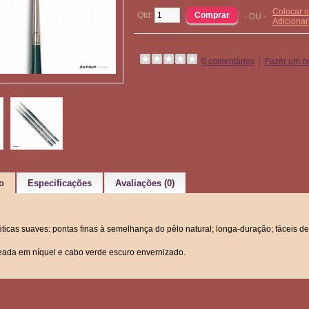
Colocar n
Qtd:
- OU -
Adiciona
0 comentários
|
Fazer um c
o
Especificações
Avaliações (0)
éticas suaves: pontas finas à semelhança do pêlo natural; longa-duração; fáceis de 
teada em níquel e cabo verde escuro envernizado.