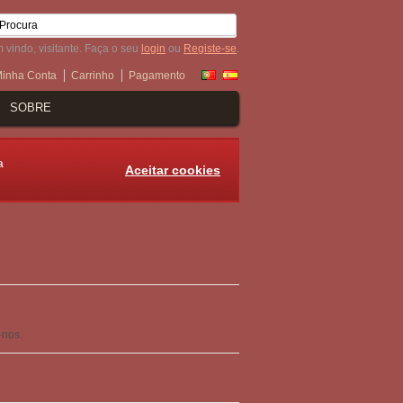
 vindo, visitante. Faça o seu
login
ou
Registe-se
.
inha Conta
Carrinho
Pagamento
SOBRE
a
Aceitar cookies
-nos.