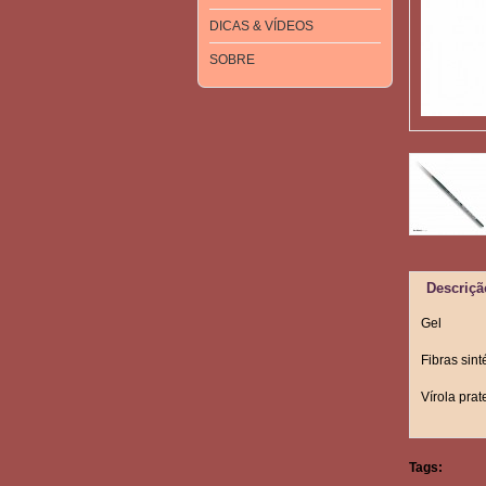
DICAS & VÍDEOS
SOBRE
Descriçã
Gel
Fibras sint
Vírola pra
Tags: