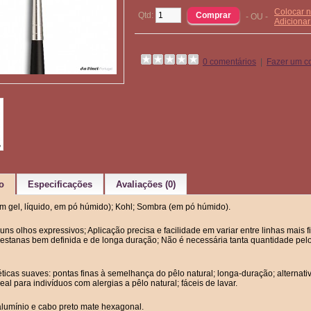
Colocar n
Qtd:
- OU -
Adiciona
0 comentários
|
Fazer um c
o
Especificações
Avaliações (0)
em gel, líquido, em pó húmido); Kohl; Sombra (em pó húmido).
 uns olhos expressivos; Aplicação precisa e facilidade em variar entre linhas mais
pestanas bem definida e de longa duração; Não é necessária tanta quantidade pe
téticas suaves: pontas finas à semelhança do pêlo natural; longa-duração; alternat
deal para indivíduos com alergias a pêlo natural; fáceis de lavar.
alumínio e cabo preto mate hexagonal.