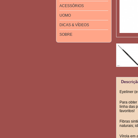
ACESSÓRIOS
UOMO
DICAS & VÍDEOS
SOBRE
Descriçã
Eyeliner (
Para obter
linha das 
favoritos!
Fibras sin
naturais; i
Vírola em 