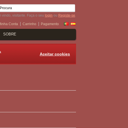
 vindo, visitante. Faça o seu
login
ou
Registe-se
.
inha Conta
Carrinho
Pagamento
SOBRE
a
Aceitar cookies