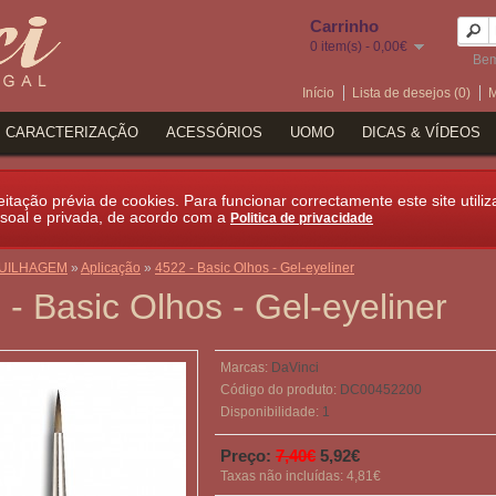
Carrinho
0 item(s) - 0,00€
Bem
Início
Lista de desejos (0)
M
CARACTERIZAÇÃO
ACESSÓRIOS
UOMO
DICAS & VÍDEOS
itação prévia de cookies. Para funcionar correctamente este site utiliz
soal e privada, de acordo com a
Politica de privacidade
UILHAGEM
»
Aplicação
»
4522 - Basic Olhos - Gel-eyeliner
 - Basic Olhos - Gel-eyeliner
Marcas:
DaVinci
Código do produto:
DC00452200
Disponibilidade:
1
Preço:
7,40€
5,92€
Taxas não incluídas: 4,81€