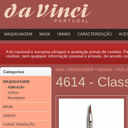
MAQUILHAGEM
MASK
UNHAS
CARACTERIZAÇÃO
ACE
A lei nacional e europeia obrigam à aceitação prévia de cookies. Par
cookies, sem qualquer informação pessoal e privada, de acordo c
Início
»
MAQUILHAGEM
»
Aplicação
»
4614 - 
Categorias
4614 - Class
MAQUILHAGEM
- Aplicação
- Linhas
- Novidades
MASK
UNHAS
CARACTERIZAÇÃO