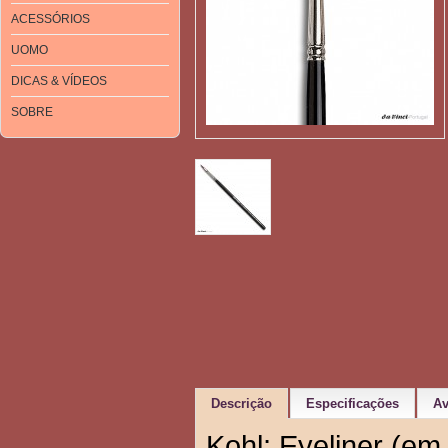
ACESSÓRIOS
UOMO
DICAS & VÍDEOS
SOBRE
Descrição
Especificações
Av
Kohl; Eyeliner (em