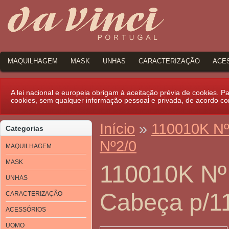
MAQUILHAGEM
MASK
UNHAS
CARACTERIZAÇÃO
ACE
A lei nacional e europeia obrigam à aceitação prévia de cookies. Par
cookies, sem qualquer informação pessoal e privada, de acordo c
Início
»
110010K Nº 
Categorias
Nº2/0
MAQUILHAGEM
MASK
110010K Nº 
UNHAS
Cabeça p/1
CARACTERIZAÇÃO
ACESSÓRIOS
UOMO