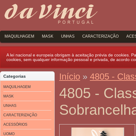
MAQUILHAGEM
MASK
UNHAS
CARACTERIZAÇÃO
ACE
A lei nacional e europeia obrigam à aceitação prévia de cookies. Par
cookies, sem qualquer informação pessoal e privada, de acordo c
Início
»
4805 - Clas
Categorias
MAQUILHAGEM
4805 - Class
MASK
Sobrancelh
UNHAS
CARACTERIZAÇÃO
ACESSÓRIOS
UOMO