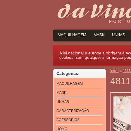
MAQUILHAGEM
MASK
UNHAS
A lei nacional e europeia obrigam à ace
cookies, sem qualquer informação pes
Início
»
4811E
Categorias
4811
MAQUILHAGEM
MASK
UNHAS
CARACTERIZAÇÃO
ACESSÓRIOS
UOMO