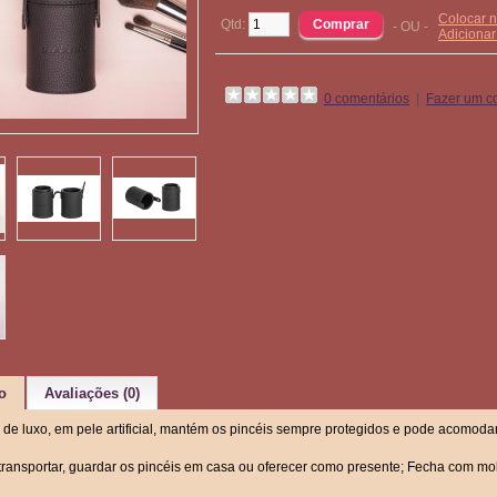
Colocar n
Qtd:
- OU -
Adiciona
0 comentários
|
Fazer um c
o
Avaliações (0)
o de luxo, em pele artificial, mantém os pincéis sempre protegidos e pode acomo
 transportar, guardar os pincéis em casa ou oferecer como presente; Fecha com mol