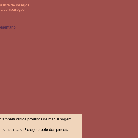
a lista de desejos
r à comparação
omentário
dar também outros produtos de maquilhagem.
as metálicas; Protege o pêlo dos pincéis.