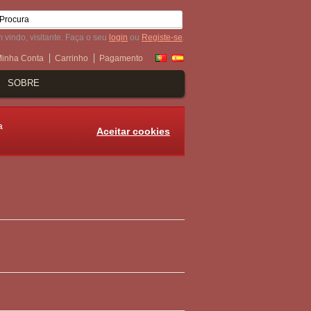
 vindo, visitante. Faça o seu
login
ou
Registe-se
.
inha Conta
Carrinho
Pagamento
SOBRE
a
Aceitar cookies