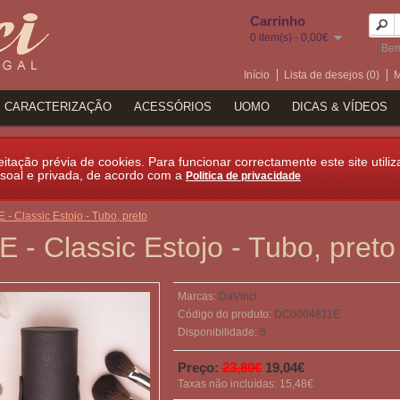
Carrinho
0 item(s) - 0,00€
Bem
Início
Lista de desejos (0)
M
CARACTERIZAÇÃO
ACESSÓRIOS
UOMO
DICAS & VÍDEOS
itação prévia de cookies. Para funcionar correctamente este site utiliz
soal e privada, de acordo com a
Politica de privacidade
 - Classic Estojo - Tubo, preto
E - Classic Estojo - Tubo, preto
Marcas:
DaVinci
Código do produto:
DC0004811E
Disponibilidade:
5
Preço:
23,80€
19,04€
Taxas não incluídas: 15,48€